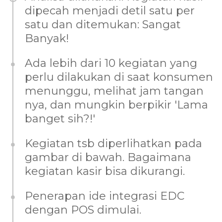
dipecah menjadi detil satu per
satu dan ditemukan: Sangat
Banyak!
Ada lebih dari 10 kegiatan yang
perlu dilakukan di saat konsumen
menunggu, melihat jam tangan
nya, dan mungkin berpikir 'Lama
banget sih?!'
Kegiatan tsb diperlihatkan pada
gambar di bawah. Bagaimana
kegiatan kasir bisa dikurangi.
Penerapan ide integrasi EDC
dengan POS dimulai.