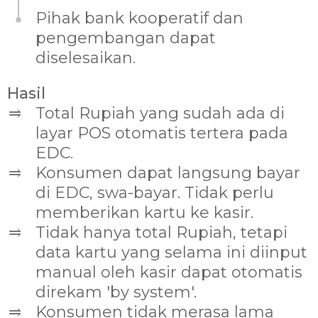
Pihak bank kooperatif dan
pengembangan dapat
diselesaikan.
Hasil
Total Rupiah yang sudah ada di
layar POS otomatis tertera pada
EDC.
Konsumen dapat langsung bayar
di EDC, swa-bayar. Tidak perlu
memberikan kartu ke kasir.
Tidak hanya total Rupiah, tetapi
data kartu yang selama ini diinput
manual oleh kasir dapat otomatis
direkam 'by system'.
Konsumen tidak merasa lama