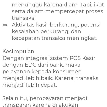
menunggu karena diam. Tapi, ikut
serta dalam mempercepat proses
transaksi.
Aktivitas kasir berkurang, potensi
kesalahan berkurang, dan
kecepatan transaksi meningkat.
Kesimpulan
Dengan integrasi sistem POS Kasir
dengan EDC dari bank, maka
pelayanan kepada konsumen
menjadi lebih baik. Karena, transaksi
menjadi lebih cepat.
Selain itu, pembayaran menjadi
transparan karena dilakukan